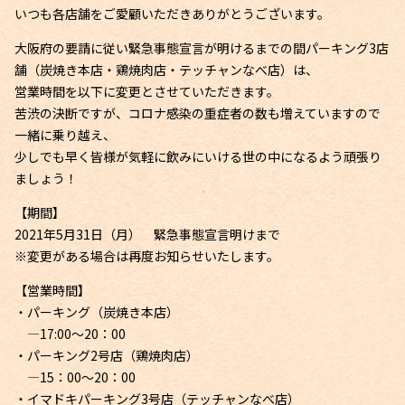
いつも各店舗をご愛顧いただきありがとうございます。
大阪府の要請に従い緊急事態宣言が明けるまでの間パーキング3店
舗（炭焼き本店・鶏焼肉店・テッチャンなべ店）は、
営業時間を以下に変更とさせていただきます。
苦渋の決断ですが、コロナ感染の重症者の数も増えていますので
一緒に乗り越え、
少しでも早く皆様が気軽に飲みにいける世の中になるよう頑張り
ましょう！
【期間】
2021年5月31日（月） 緊急事態宣言明けまで
※変更がある場合は再度お知らせいたします。
【営業時間】
・パーキング（炭焼き本店）
—17:00～20：00
・パーキング2号店（鶏焼肉店）
—15：00～20：00
・イマドキパーキング3号店（テッチャンなべ店）